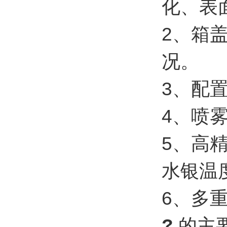
化、表
2、箱
况。
3、配
4、喷
5、高
水银温
6、多
?
的主