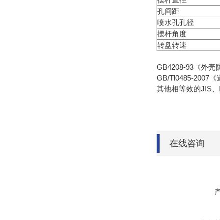
孔间距
喷水孔孔径
摆杆角度
转盘转速
GB4208-93《
GB/Tl0485-
其他相等效的JIS、
在线咨询