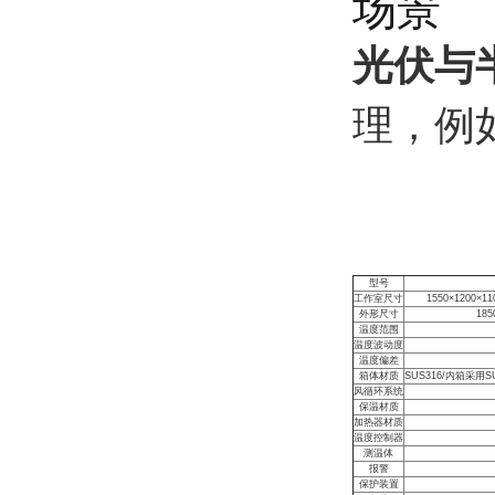
场景
光伏与
理，例
型号
工作室尺寸
1550×1200×11
外形尺寸
185
温度范围
温度波动度
温度偏差
箱体材质
SUS316/
内箱采用
S
风循环系统
保温材质
加热器材质
温度控制器
测温体
报警
保护装置