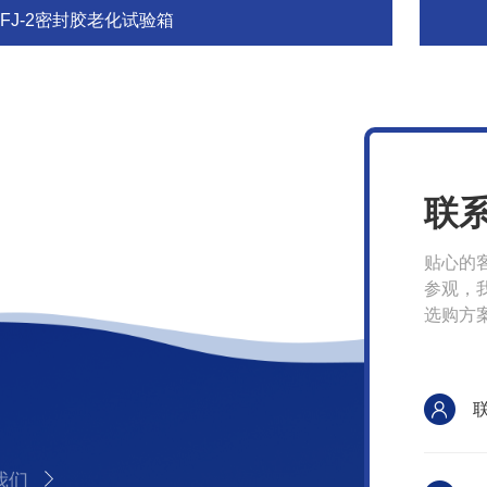
MFJ-2密封胶老化试验箱
联
贴心的
参观，
选购方
我们