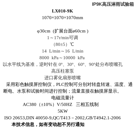
IP9K高压淋雨试验箱
LX010-9K
1070×1070×1070mm
φ30cm (扩展台面ø60cm )
1
～17
r/min可调
（
80±5
）℃
14 L/min
～
16 L/min
8000 kPa
～
10000 kPa
以水平线为基准，逆时针在
0º
、
30º
、
60º
、
90º
处分布喷嘴孔
高压柱塞泵
进口雾化扇形喷嘴
用彩色触摸屏控制仪，PLC控制可分别对转盘转速、温度、通
断电、水泵和试验时间进行控制；流量直接在触摸屏显示。
电磁流量计
AC380（±
10%
）
V/50HZ
三相五线制
5KW
ISO 20653,DIN 40050-9,QC/T413－2002,GB/T4942.1-200
6
本技术信息，如有变动恕不另行通知