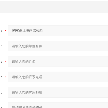
：
：
：
：
：
：