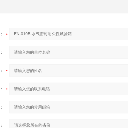
：
：
：
：
：
：