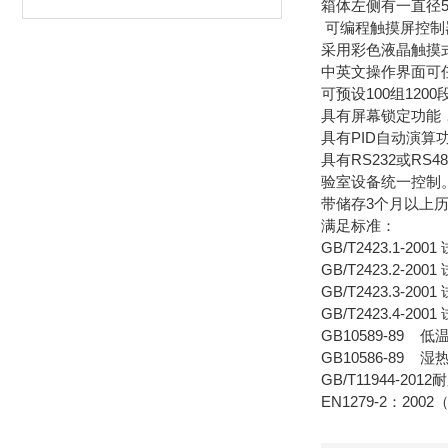
箱体左侧有一直径
可编程触摸屏控制
采用彩色液晶触摸
中英文操作界面可
可预设100组120
具有屏幕锁定功能
具有PID自动演
具有RS232或
验室设备统一控制
带储存3个月以上
满足标准：
GB/T2423.1-2
GB/T2423.2-2
GB/T2423.3-20
GB/T2423.4-2
GB10589-89
GB10586-89
GB/T11944-2
EN1279-2：2