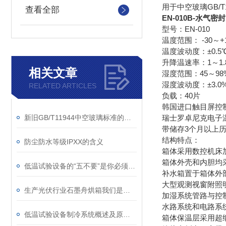
用于中空玻璃GB/T1
查看全部
EN-010B-水气
型号：EN-010
温度范围： -30～+
温度波动度：±0.5
升降温速率：1～1.8
相关文章
湿度范围：45～98
湿度波动度：±3.0
RELATED ARTICLES
负载：40片
韩国进口触目屏控
新旧GB/T11944中空玻璃标准的主要差异解说
瑞士罗卓尼克电子
带储存3个月以上
结构特点：
防尘防水等级IPXX的含义
箱体采用数控机床
箱体外壳和内胆均采
低温试验设备的“五不要”是你必须要了解的
补水箱置于箱体外
大型观测视窗附照
生产光伏行业石墨舟烘箱我们是专业的
加湿系统管路与控
水路系统和电路系
低温试验设备制冷系统概述及原理说明
箱体保温层采用超