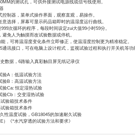
50MM的测试孔，可供外接测试电源线或信号线使用。
器
式控制器，菜单式操作界面，观察直观，易操作。
任意选择，屏幕可显示药品箱即时的温湿度运行曲线。
0段999次循环的程序，每段时间设定zui大值99小时59分。
，避免人为触摸而改试验数据或停机。
算功能，可将温湿度变化条件立即修正，使温湿度控制更为精准稳定。
RS485通讯接口，可在电脑上设计程式，监视试验过程和执行开关机
。
历史数据，6路输入真彩触目屏无纸记录仪
001 试验A：低温试验方法
001 试验B：高温试验方法
01 试验Ca: 恒定湿热试验
001 试验Cb：交变湿热试验
 低温试验箱技术条件
 湿热试验箱技术条件
012耐久性温度试验，GB18045的加速耐久试验
002（E）《*水汽穿透的试验方法和要求》