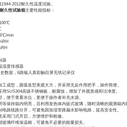
1944-2012耐久性温度试验。
密封耐久性试验箱
主要性能指标：
100℃
℃
℃/min
%RH
%RH
制器
温湿度传感器
历史数据，6路输入真彩触目屏无纸记录仪
加工成型，圆弧造型美观大方，并采用无反作用把手，操作简便。
用SUS304高级不锈钢板，耐腐蚀，增加了外观质感和洁净度。
部，便于查看水位，更便于操作者补充水源。
明等保持箱内明亮，且利用发热体内嵌式玻璃，随时清晰的观测箱内
制电路线路分开，可避免因加湿管路漏水影响电路，提高安全性。
统采用门式开启，方便维护和检修。
细玻璃纤维保温棉，可避免不必要的能量损失。