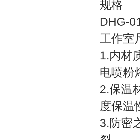
规格
DHG-0
工作室尺
1.内
电喷粉
2.保
度保
3.防
裂