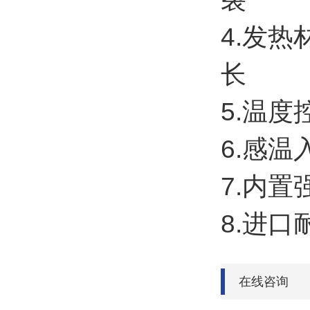
4.发
长
5.温
6.感
7.内
8.进
在线咨询