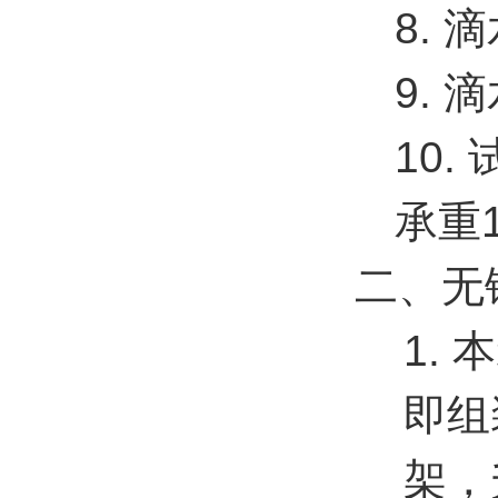
8. 
9. 
10.
承重1
二、无
1.
即组
架，