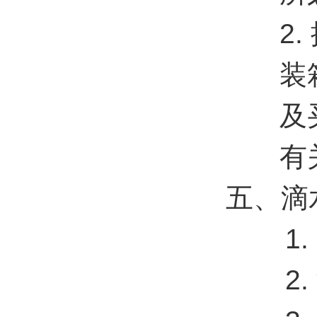
2
装
及
有
五、滴
1
2