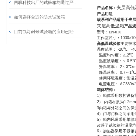
四联科技出厂的试验箱均通过严格的检测
夹层高低
产品名称：
产品用途
如何选择合适的防水试验箱
该系列产品适用于夹
夹层高低温箱
产品规
目前氙灯耐候试验箱的应用已经非常广泛
型号：EN-010
工作室尺寸：
1000
×
10
高低温试验箱
主要技
温度范围：
-20
℃、
-4
温度均匀度：≤±
2
℃
温度波动度：≤±
0.5
升温速率：
2
～
3
℃
/m
降温速率：
0.7
～
1
℃
使用环境温度：常温
电源电压：
AC380V/
箱体结构：
1
）
箱体采用数控设备
2
）
内箱材质为
1.2mm
3
内箱与外箱之间的保
4
）
门与门框之间采用
5
）
箱内风道采用单循
改善了试验箱的温度
6
）
加热器采用不锈钢