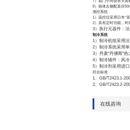
7
）
箱门中间设有大面
8
）
箱体左侧配直径
50
测控系统
1
）温控仪采用日本“
2
）具有定时功能，时
3
）执行元器件：法
制冷系统
1
）
制冷机组采用法
2
）
制冷系统采用单
3
“
”
）
丹麦
丹佛斯
热
4
）
制冷辅件：风冷
5
）
制冷剂采用进口
符合标准
1
GB/T2423.1-20
、
2
GB/T2423.2-20
、
在线咨询