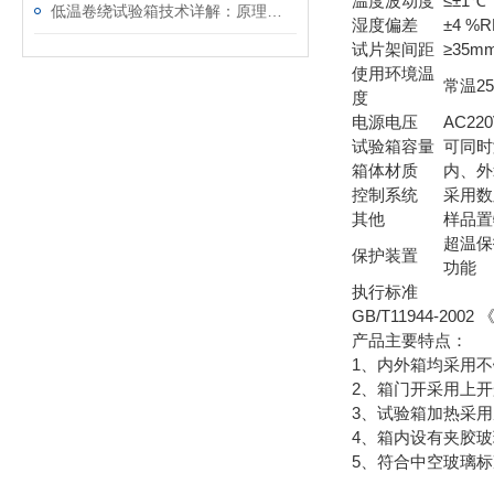
温度波动度
≤±1℃
低温卷绕试验箱技术详解：原理、操作与应用
湿度偏差
±4 %R
试片架间距
≥35m
使用环境温
常温2
度
电源电压
AC220
试验箱容量
可同时
箱体材质
内、外
控制系统
采用数
其他
样品置
超温保
保护装置
功能
执行标准
GB/T11944-200
产品主要特点：
1、内外箱均采用
2、箱门开采用上
3、试验箱加热采
4、箱内设有夹胶
5、符合中空玻璃标准