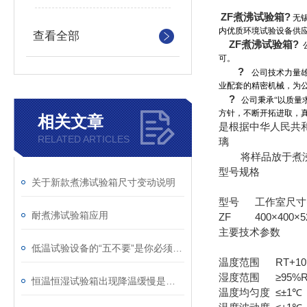
ZF煮沸试验箱?
无
内优质环境试验设备供
查看全部
ZF煮沸试验箱?
可。
?
公司技术力量
业配套的精密机械，为
?
公司秉承
“
以质量
方针，不断开拓进取，
相关文章
是根据中华人民共和
RELATED ARTICLES
璃
将样品放于煮沸的
型号规格
关于新款煮沸试验箱尺寸变动说明
型号
工作室尺寸(
耐煮沸试验箱应用
ZF
400×400×5
主要技术参数
低温试验设备的“五不要”是你必须要了解的
温度范围
RT+1
湿度范围
≥95%
恒温恒湿试验箱出现降温缓慢是什么因素导致的？
温度均匀度
≤±1℃