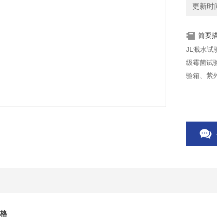
更新时间：
简要
JL溅水
级霉菌试
验箱、紫
价格