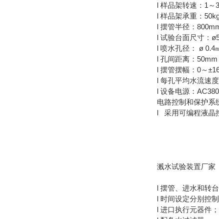
l 样品架转速：1～3 
l 样品架承重：50k
l 摆管半径：800m
l 试验台面尺寸：
l 喷水孔径： ø 0.4
l 孔间距离：50mm
l 摆管摆幅：0～±
l 每孔平均水流速度：0
l 设备电源：AC38
电路控制和保护系
l 采用可编程液
溅水试验装置厂家
l 摆管、进水和转
l 时间设定分别控
l 进口执行元器件；