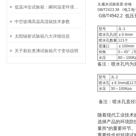
JL溅水试验装置-价格
低温冲击试验箱：瞬间温变环境的模拟之道
GB/T2423.38 
GB/T4942.2
中空玻璃高温高湿箱技术参数
型号
JL-1
喷水孔孔径
￠0.4mm
太阳辐射试验箱六大详细信息
喷水孔数量
121个
莲蓬口
￠100mm
关于新款煮沸试验箱尺寸变动说明
仰角
0～45°（
水压
80～100K
备注：喷水孔均为
型号
JL-2
喷水孔
￠6.3mm或12.
水压
30～100Kpa
备注：喷水孔直径
随着现代工业技术
选择产品的环境防
量所*的重要环节
重要性也对环境试