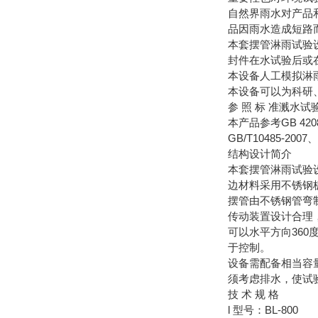
自然界雨水对产品
品因雨水造成短路
本套摆管淋雨试验
封件在水试验后或
本设备人工模拟淋
本设备可以为科研
参 照 标 准溅水
本产品参考GB 420
GB/T10485-2
结构设计简介
本套摆管淋雨试验
边材料采用不锈钢
摆管由不锈钢管弯
传动装置设计合理
可以水平方向36
于控制。
设备需配备相当容
须考虑排水，使试
技 术 规 格
l 型号：BL-800