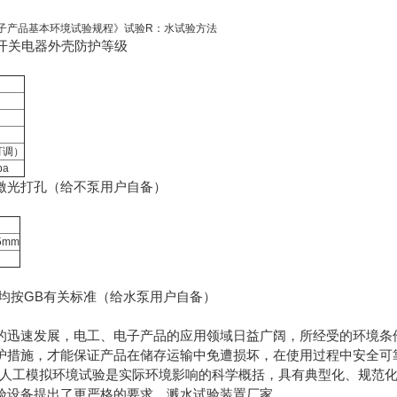
《电工电子产品基本环境试验规程》试验R：水试验方法
 低压开关电器外壳防护等级
可调）
pa
激光打孔（给不泵用户自备）
5mm
均按GB有关标准（给水泵用户自备）
的迅速发展，电工、电子产品的应用领域日益广阔，所经受的环境条
护措施，才能保证产品在储存运输中免遭损坏，在使用过程中安全可
。人工模拟环境试验是实际环境影响的科学概括，具有典型化、规范
验设备提出了更严格的要求。溅水试验装置厂家