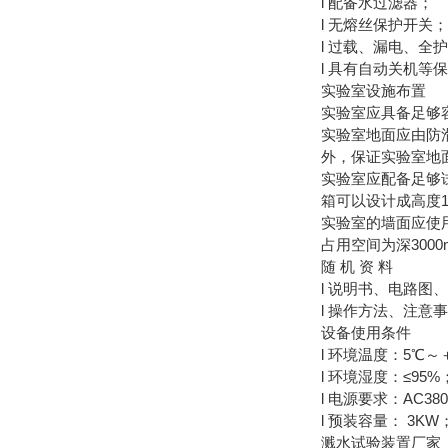
l 配备水过滤器；
l 无熔丝保护开关；
l 过载、漏电、全
l 具有自动关机等
实验室设施布置
实验室应具备足够
实验室地面应由防
外，保证实验室地
实验室应配备足够
箱可以设计成高度1
实验室的墙面应使用
占用空间为深3000
随 机 资 料
l 说明书、电路图
l 操作方法、注
设备使用条件
l 环境温度：5℃～
l 环境湿度：≤95
l 电源要求：AC38
l 预装容量： 3KW
溅水试验装置厂家