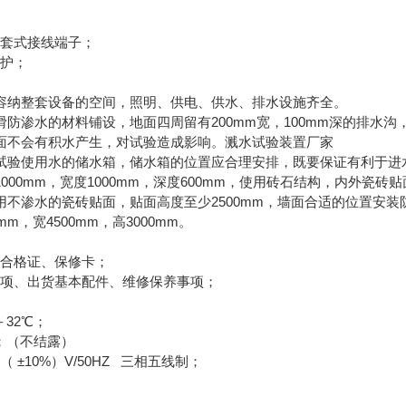
护套式接线端子；
保护；
容纳整套设备的空间，照明、供电、供水、排水设施齐全。
滑防渗水的材料铺设，地面四周留有200mm宽，100mm深的排水
面不会有积水产生，对试验造成影响。溅水试验装置厂家
试验使用水的储水箱，储水箱的位置应合理安排，既要保证有利于进
000mm，宽度1000mm，深度600mm，使用砖石结构，内外瓷
不渗水的瓷砖贴面，贴面高度至少2500mm，墙面合适的位置安装防
mm，宽4500mm，高3000mm。
、合格证、保修卡；
意事项、出货基本配件、维修保养事项；
＋32℃；
%；（不结露）
0（ ±10%）V/50HZ 三相五线制；
；