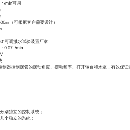
r /min可调
g
m
ø500㎜（可根据客户需要设计）
㎜
160°可调溅水试验装置厂家
.07L/min
0V
统
晶控制器控制摆管的摆动角度、摆动频率、打开转台和水泵，有效保
台分别独立的控制系统；
制几个独立的系统；