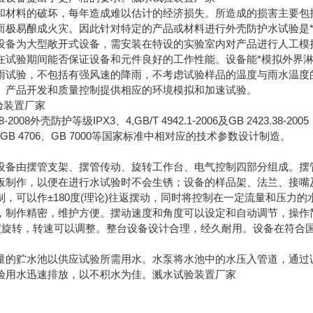
和材料的破坏，每年造成难以估计的经济损失。所造成的损害主要包
而极易酿成火灾。因此针对特定的产品或材料进行外壳防护水试验是
设备为大型敞开式设备，需安装在特设的实验室内对产品进行人工模
在试验期间能否保证设备和元件良好的工作性能。设备能*模拟外界
雨试验，不包括有强风速的降雨，不考虑试验样品的温度与雨水温度
、产品开发和质量控制提供相应的环境模拟和加速试验。
试验装置厂家
8-2008外壳防护等级IPX3、4,GB/T 4942.1-2006及GB 242
007、GB 4706、GB 7000等国家标准中相对应的技术参数设计制造。
设备由摆管支架、摆管传动、旋转工作台、电气控制四部分组成。摆
板制作，以便在进行水试验时不会生锈；设备的样品架、法兰、接嘴
制，可以作±180度(理论)往返摆动，同时将控制在一定流量和压力
，制作精密，维护方便。摆动速度和角度可以设定和自动调节，操作
0度旋转，转速可以调整。整台设备设计合理，经久耐用。设备在符合
量的贮水池以供应试验所需用水。水泵将水池中的水压入管道，通过
验用水迅速排放，以不积水为佳。溅水试验装置厂家