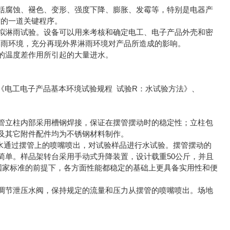
括腐蚀、褪色、变形、强度下降、膨胀、发霉等，特别是电器产
*的一道关键程序。
拟淋雨试验。设备可以用来考核和确定电工、电子产品外壳和密
淋雨环境，充分再现外界淋雨环境对产品所造成的影响。
的温度差作用所引起的大量进水。
3.38-2005《电工电子产品基本环境试验规程 试验R：水试验方法》、
管立柱内部采用槽钢焊接，保证在摆管摆动时的稳定性；立柱包
及其它附件配件均为不锈钢材料制作。
的水通过摆管上的喷嘴喷出，对试验样品进行水试验。摆管摆动的
简单。样品架转台采用手动式升降装置，设计载重50公斤，并且
国家标准的前提下，各方面性能都稳定的基础上更具备实用性和便
调节泄压水阀，保持规定的流量和压力从摆管的喷嘴喷出。场地