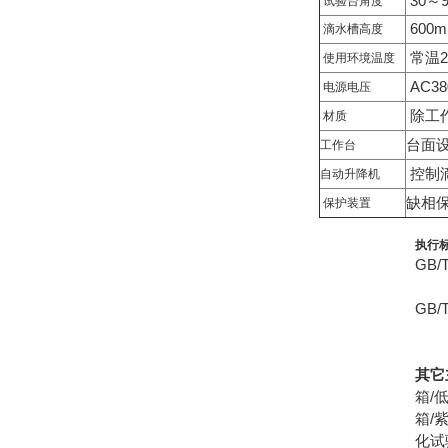
30～
试验台角度
600
滴水槽高度
常温2
使用环境温度
AC38
电源电压
除工
材质
台面
工作台
控制
自动升降机
缺相
保护装置
执行
GB
GB
其它
箱/
箱/
化试