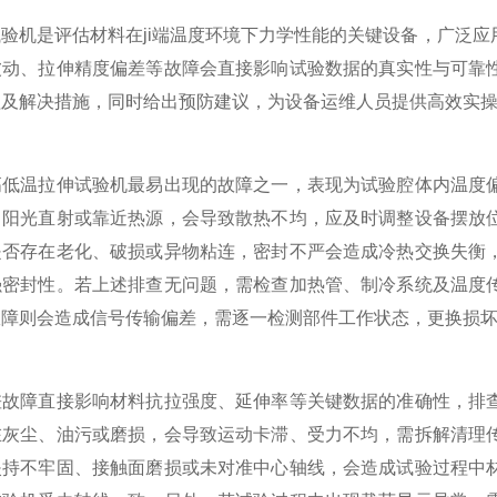
机是评估材料在ji端温度环境下力学性能的关键设备，广泛应
波动、拉伸精度偏差等故障会直接影响试验数据的真实性与可靠
程及解决措施，同时给出预防建议，为设备运维人员提供高效实
温拉伸试验机最易出现的故障之一，表现为试验腔体内温度偏
、阳光直射或靠近热源，会导致散热不均，应及时调整设备摆放
是否存在老化、破损或异物粘连，密封不严会造成冷热交换失衡
强密封性。若上述排查无问题，需检查加热管、制冷系统及温度
故障则会造成信号传输偏差，需逐一检测部件工作状态，更换损
障直接影响材料抗拉强度、延伸率等关键数据的准确性，排查
在灰尘、油污或磨损，会导致运动卡滞、受力不均，需拆解清理
夹持不牢固、接触面磨损或未对准中心轴线，会造成试验过程中