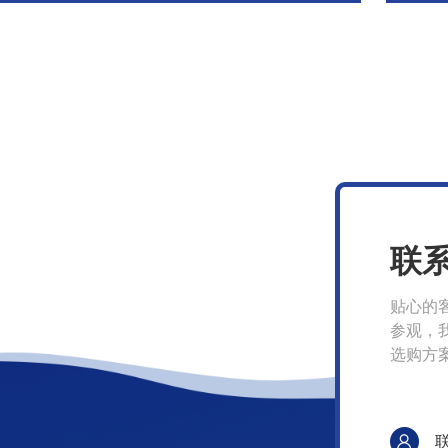
联
贴心的
参观，
选购方