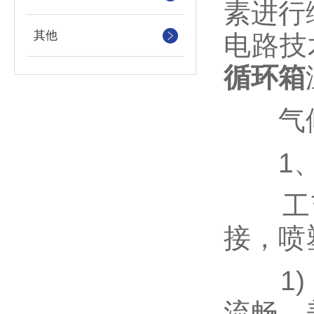
素进行
其他
电路技
循环箱
气候
1、
工艺
接，喷
1) 
流畅，