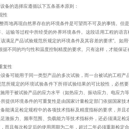
验设备的选择应遵循以下五条基本原则：
现性
而地再现自然界存在的环境条件是可望而不可及的事情。但是，
存、运输等过程中所经受的外界环境条件。这段话用工程的语言
该满足产品试验规范所规定的环境条件及其容差的要求”。如用于军
－86中根据不同的均匀性和温度控制精度的要求。只有这样，才能保
重复性
备可能用于同一类型产品的多次试验，而一台被试的工程产品
规范所规定的环境试验条件下所得试验结果的可比较性，必然要
备施用于被试验产品的应力水平（如热应力、振动应力、电应力
提供环境条件的可重复性是由国家计量检定部门依据国家技术
设备能满足检定规程中的各项技术指标及精度指标的要求，并且
满足激振力、频率范围、负载能力等技术指标外，还必须满足检
求，而且每次检定后的使用周期为二年，超过二年必须重新检定